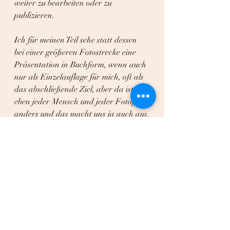
weiter zu bearbeiten oder zu 
publizieren.
Ich für meinen Teil sehe statt dessen 
bei einer größeren Fotostrecke eine 
Präsentation in Buchform, wenn auch 
nur als Einzelauflage für mich, oft als 
das abschließende Ziel, aber da ist 
eben jeder Mensch und jeder Fotograf 
anders und das macht uns ja auch aus.
Wie sieht es bei Euch aus? 
Fotografiert Ihr eher mit einem festen 
Ziel oder knipst eher drauf los und 
schaut später, was Ihr daraus macht?
Bis bald.
Ralf